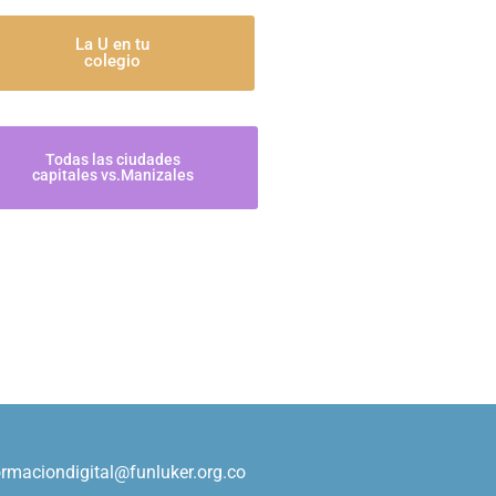
La U en tu
colegio
Todas las ciudades
capitales vs.Manizales
ormaciondigital@funluker.org.co