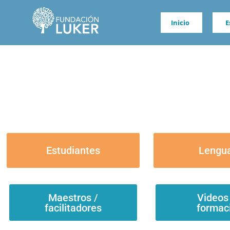
Inicio
E
Estudiantes
Lengua
Maestros /
Videos
facilitadores
formac