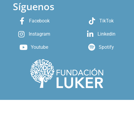
Síguenos
Facebook
TikTok
Instagram
Linkedin
Youtube
Spotify
ransformaciondigital@funluker.org.co
Cra. 23 # 64 B – 33
Piso 2 El Cable Manizales-Caldas
PBX (57)(606)8756443