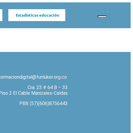
Estadísticas educación
formaciondigital@funluker.org.co
Cra. 23 # 64 B – 33
Piso 2 El Cable Manizales-Caldas
PBX (57)(606)8756443