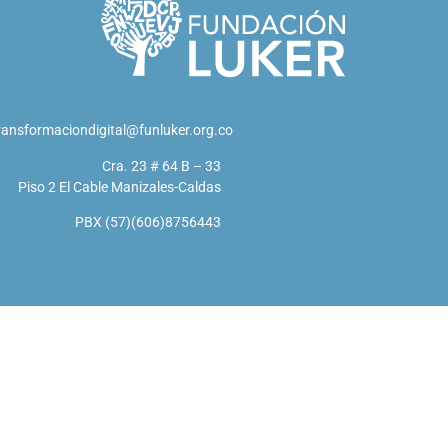
ransformaciondigital@funluker.org.co
Cra. 23 # 64 B – 33
Piso 2 El Cable Manizales-Caldas
PBX (57)(606)8756443