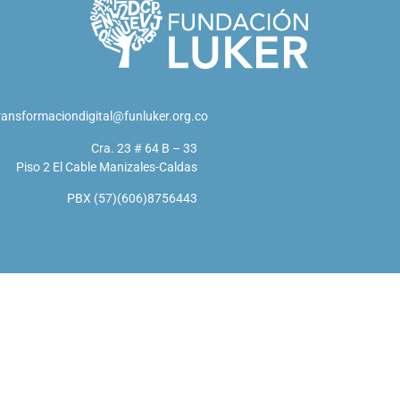
ransformaciondigital@funluker.org.co
Cra. 23 # 64 B – 33
Piso 2 El Cable Manizales-Caldas
PBX (57)(606)8756443