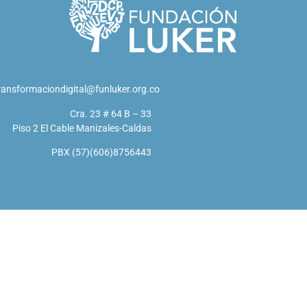
ransformaciondigital@funluker.org.co
Cra. 23 # 64 B – 33
Piso 2 El Cable Manizales-Caldas
PBX (57)(606)8756443