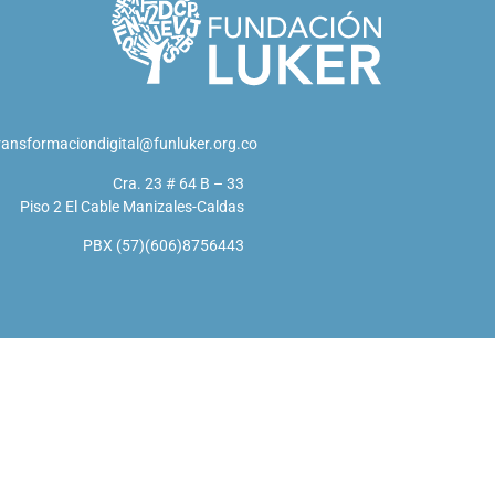
ransformaciondigital@funluker.org.co
Cra. 23 # 64 B – 33
Piso 2 El Cable Manizales-Caldas
PBX (57)(606)8756443