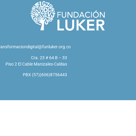
ransformaciondigital@funluker.org.co
Cra. 23 # 64 B – 33
Piso 2 El Cable Manizales-Caldas
PBX (57)(606)8756443