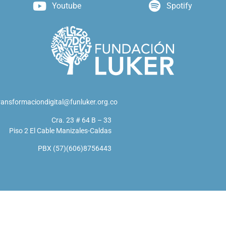
Youtube
Spotify
ransformaciondigital@funluker.org.co
Cra. 23 # 64 B – 33
Piso 2 El Cable Manizales-Caldas
PBX (57)(606)8756443