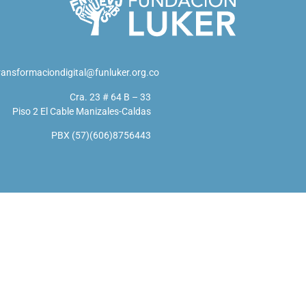
ransformaciondigital@funluker.org.co
Cra. 23 # 64 B – 33
Piso 2 El Cable Manizales-Caldas
PBX (57)(606)8756443