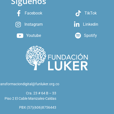
Síguenos
Facebook
TikTok
Instagram
Linkedin
Youtube
Spotify
ransformaciondigital@funluker.org.co
Cra. 23 # 64 B – 33
Piso 2 El Cable Manizales-Caldas
PBX (57)(606)8756443