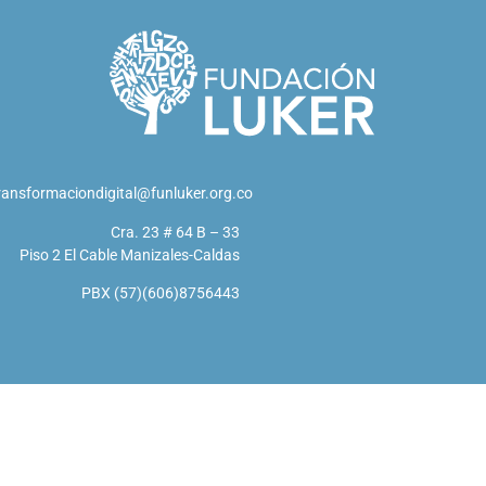
ransformaciondigital@funluker.org.co
Cra. 23 # 64 B – 33
Piso 2 El Cable Manizales-Caldas
PBX (57)(606)8756443