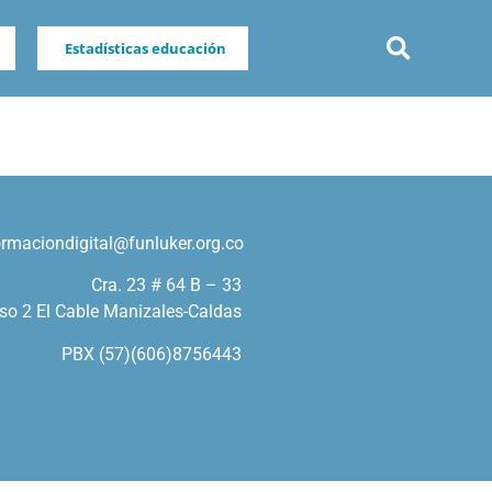
Estadísticas educación
ormaciondigital@funluker.org.co
Cra. 23 # 64 B – 33
so 2 El Cable Manizales-Caldas
PBX (57)(606)8756443