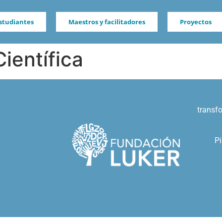
studiantes
Maestros y facilitadores
Proyectos
ientífica
transf
Pi