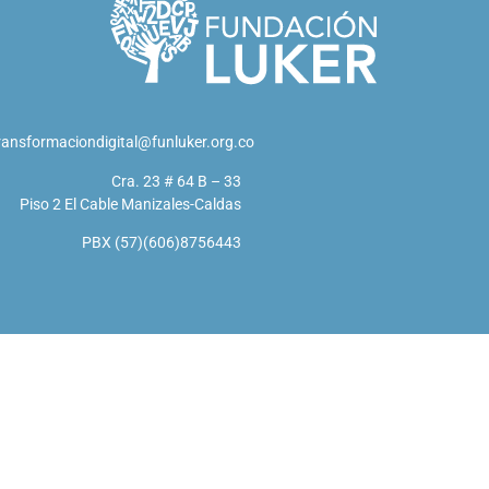
ransformaciondigital@funluker.org.co
Cra. 23 # 64 B – 33
Piso 2 El Cable Manizales-Caldas
PBX (57)(606)8756443