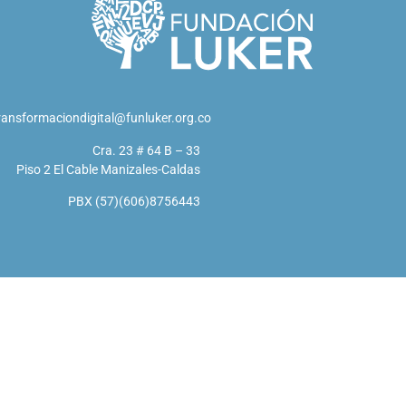
ransformaciondigital@funluker.org.co
Cra. 23 # 64 B – 33
Piso 2 El Cable Manizales-Caldas
PBX (57)(606)8756443