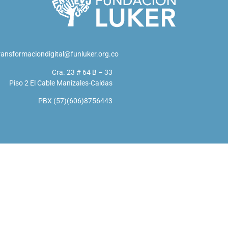
ransformaciondigital@funluker.org.co
Cra. 23 # 64 B – 33
Piso 2 El Cable Manizales-Caldas
PBX (57)(606)8756443