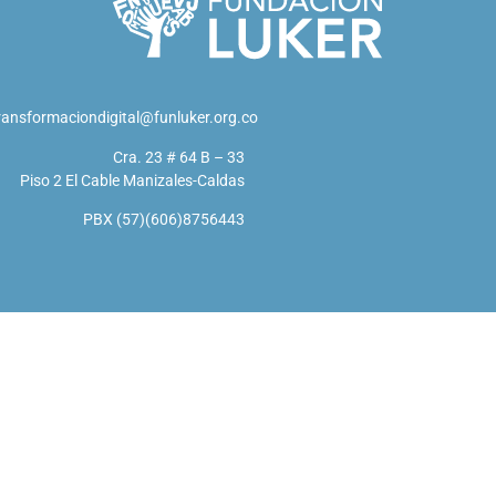
ransformaciondigital@funluker.org.co
Cra. 23 # 64 B – 33
Piso 2 El Cable Manizales-Caldas
PBX (57)(606)8756443