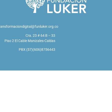
ransformaciondigital@funluker.org.co
Cra. 23 # 64 B – 33
Piso 2 El Cable Manizales-Caldas
PBX (57)(606)8756443