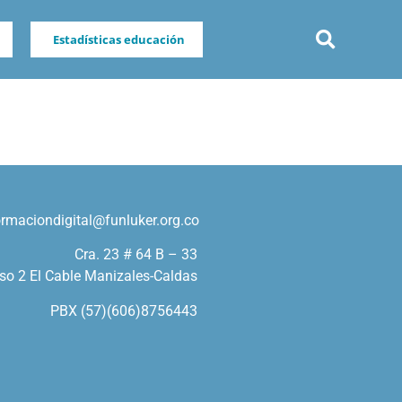
Estadísticas educación
ormaciondigital@funluker.org.co
Cra. 23 # 64 B – 33
so 2 El Cable Manizales-Caldas
PBX (57)(606)8756443