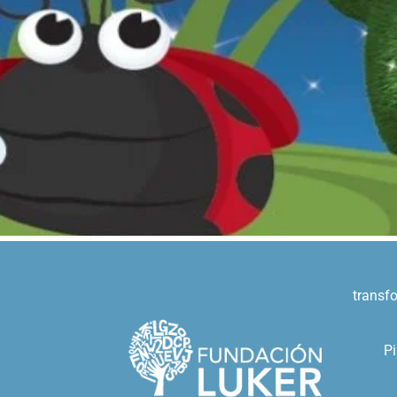
transf
Pi