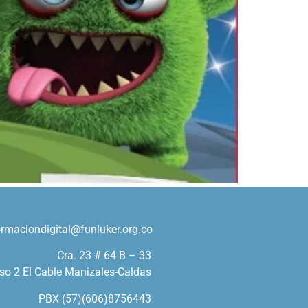
ormaciondigital@funluker.org.co
Cra. 23 # 64 B – 33
so 2 El Cable Manizales-Caldas
PBX (57)(606)8756443