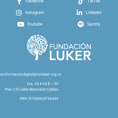
Facebook
TikTok
Instagram
Linkedin
Youtube
Spotify
ransformaciondigital@funluker.org.co
Cra. 23 # 64 B – 33
Piso 2 El Cable Manizales-Caldas
PBX (57)(606)8756443