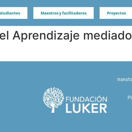
studiantes
Maestros y facilitadores
Proyectos
a el Aprendizaje mediad
transf
Pi