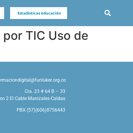
Estadísticas educación
o por TIC Uso de
ormaciondigital@funluker.org.co
Cra. 23 # 64 B – 33
so 2 El Cable Manizales-Caldas
PBX (57)(606)8756443