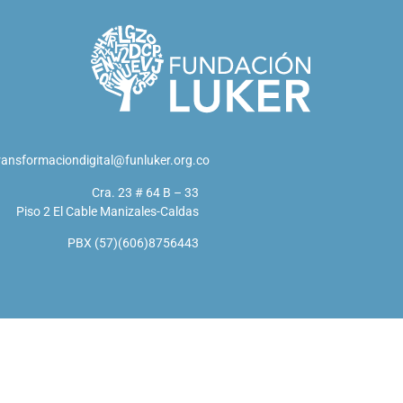
ransformaciondigital@funluker.org.co
Cra. 23 # 64 B – 33
Piso 2 El Cable Manizales-Caldas
PBX (57)(606)8756443