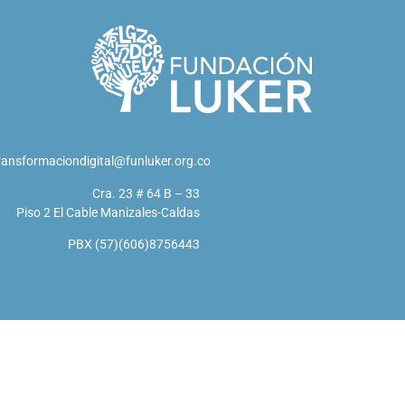
ransformaciondigital@funluker.org.co
Cra. 23 # 64 B – 33
Piso 2 El Cable Manizales-Caldas
PBX (57)(606)8756443