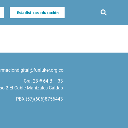
Estadísticas educación
ormaciondigital@funluker.org.co
Cra. 23 # 64 B – 33
so 2 El Cable Manizales-Caldas
PBX (57)(606)8756443