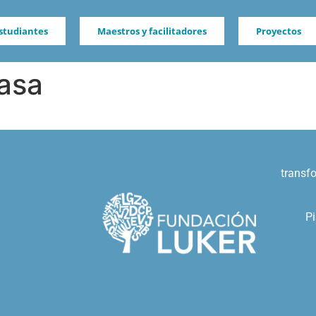
studiantes
Maestros y facilitadores
Proyectos
asa
transf
Pi