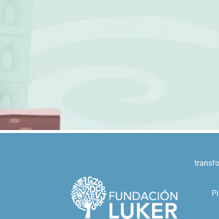
transf
Pi