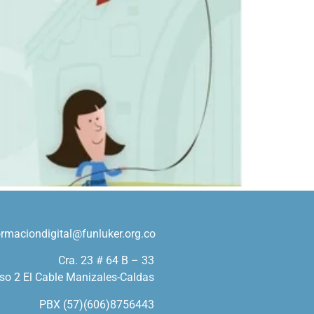
ormaciondigital@funluker.org.co
Cra. 23 # 64 B – 33
so 2 El Cable Manizales-Caldas
PBX (57)(606)8756443