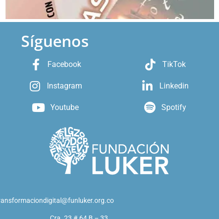
Síguenos
Facebook
TikTok
Instagram
Linkedin
Youtube
Spotify
ransformaciondigital@funluker.org.co
Cra. 23 # 64 B – 33