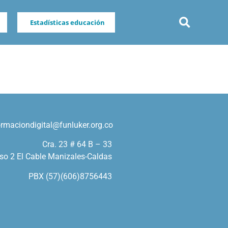
Estadísticas educación
ormaciondigital@funluker.org.co
Cra. 23 # 64 B – 33
so 2 El Cable Manizales-Caldas
PBX (57)(606)8756443