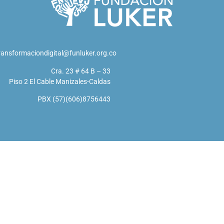
ransformaciondigital@funluker.org.co
Cra. 23 # 64 B – 33
Piso 2 El Cable Manizales-Caldas
PBX (57)(606)8756443