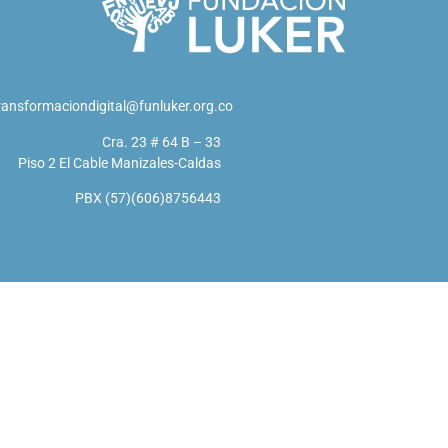
ransformaciondigital@funluker.org.co
Cra. 23 # 64 B – 33
Piso 2 El Cable Manizales-Caldas
PBX (57)(606)8756443