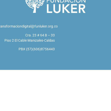
ransformaciondigital@funluker.org.co
Cra. 23 # 64 B – 33
Piso 2 El Cable Manizales-Caldas
PBX (57)(606)8756443