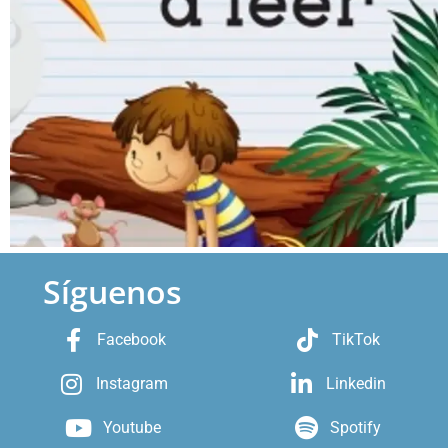
Síguenos
Facebook
TikTok
Instagram
Linkedin
Youtube
Spotify