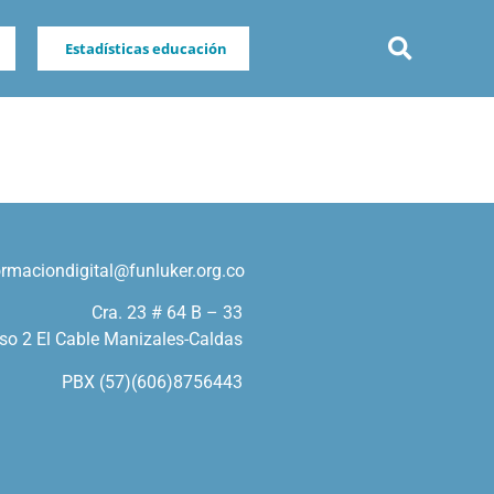
Estadísticas educación
ormaciondigital@funluker.org.co
Cra. 23 # 64 B – 33
so 2 El Cable Manizales-Caldas
PBX (57)(606)8756443