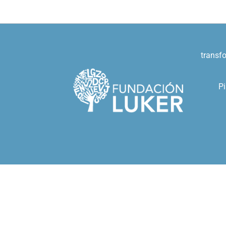
transf
Pi