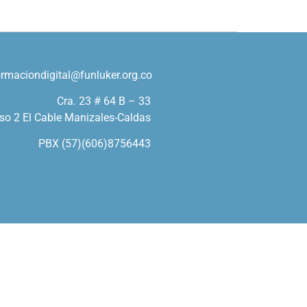
ormaciondigital@funluker.org.co
Cra. 23 # 64 B – 33
so 2 El Cable Manizales-Caldas
PBX (57)(606)8756443